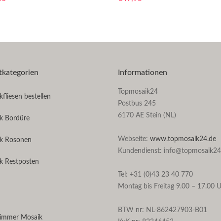
tkategorien
Informationen
Topmosaik24
fliesen bestellen
Postbus 245
6170 AE Stein (NL)
k Bordüre
Webseite:
www.topmosaik24.de
k Rosonen
Kundendienst: info@topmosaik24
k Restposten
Tel: +31 (0)43 23 40 770
Montag bis Freitag 9.00 – 17.00 
BTW nr: NL-862427903-B01
immer Mosaik