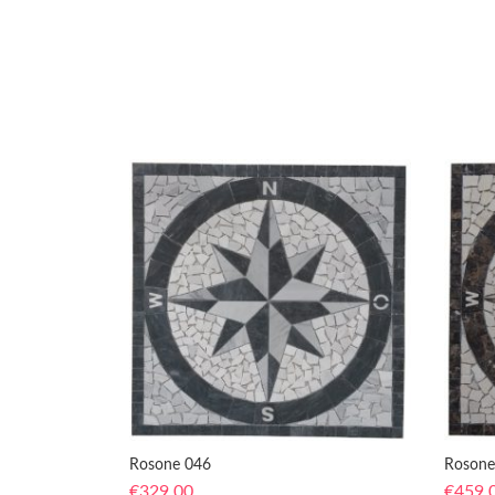
Rosone 046
Rosone
€
329,00
€
459,