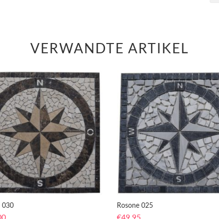
VERWANDTE ARTIKEL
 030
Rosone 025
00
€
49,95