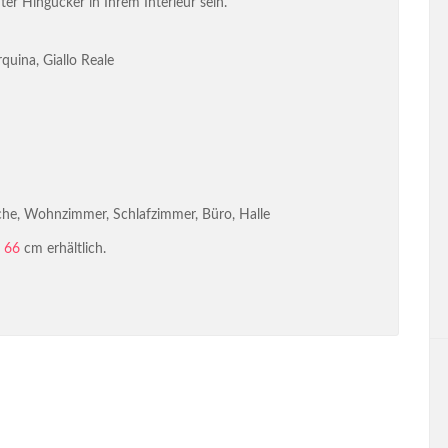
er Hingucker in Ihrem Interieur sein.
uina, Giallo Reale
he, Wohnzimmer, Schlafzimmer, Büro, Halle
 66
cm erhältlich.