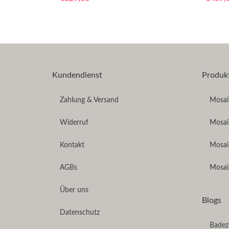
Kundendienst
Produk
Zahlung & Versand
Mosaik
Widerruf
Mosai
Kontakt
Mosai
AGBs
Mosai
Über uns
Blogs
Datenschutz
Badez