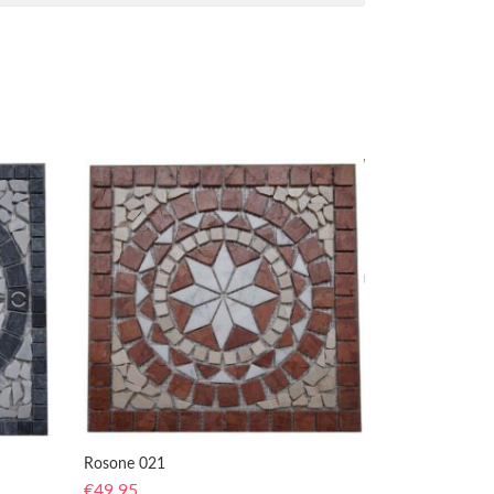
Rosone 021
€
49,95