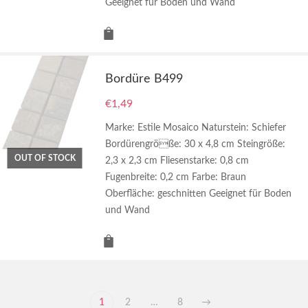
Geeignet für Boden und Wand
Bordüre B499
€
1,49
Marke: Estile Mosaico Naturstein: Schiefer
Bordürengröße: 30 x 4,8 cm Steingröße:
OUT OF STOCK
2,3 x 2,3 cm Fliesenstarke: 0,8 cm
Fugenbreite: 0,2 cm Farbe: Braun
Oberfläche: geschnitten Geeignet für Boden
und Wand
1
2
…
8
→