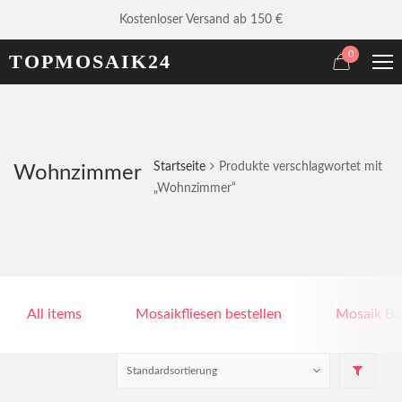
Kostenloser Versand ab 150 €
0
TOPMOSAIK24
Startseite
Produkte verschlagwortet mit
Wohnzimmer
„Wohnzimmer“
All items
Mosaikfliesen bestellen
Mosaik Bo