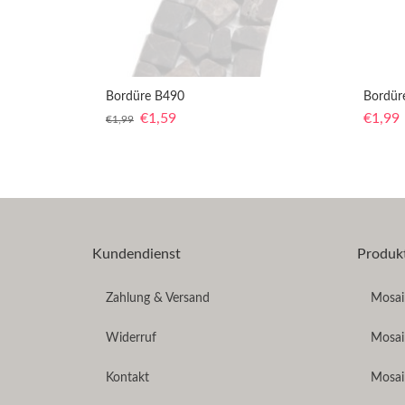
Bordüre B490
Bordür
€
1,59
€
1,99
€
1,99
Kundendienst
Produk
Zahlung & Versand
Mosaik
Widerruf
Mosai
Kontakt
Mosai