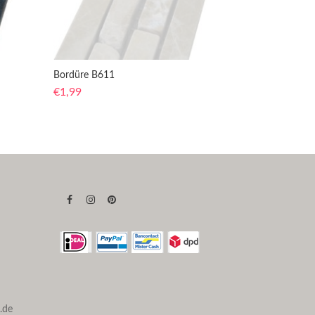
Bordüre B611
€
1,99
.de