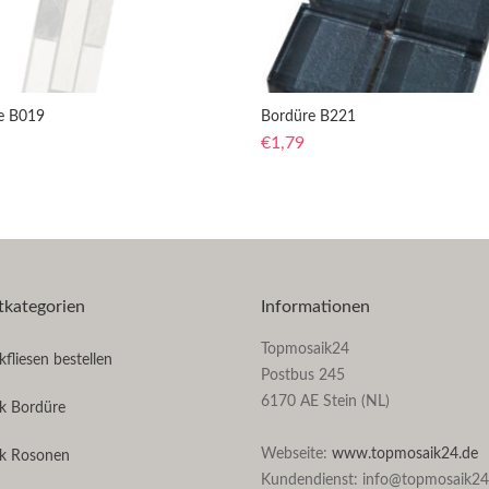
e B019
Bordüre B221
€
1,79
tkategorien
Informationen
Topmosaik24
fliesen bestellen
Postbus 245
6170 AE Stein (NL)
k Bordüre
Webseite:
www.topmosaik24.de
k Rosonen
Kundendienst: info@topmosaik24