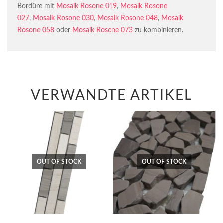
Bordüre mit
Mosaik Rosone 019
,
Mosaik Rosone
027
,
Mosaik Rosone 030
,
Mosaik Rosone 048
,
Mosaik
Rosone 058
oder
Mosaik Rosone 073
zu kombinieren.
VERWANDTE ARTIKEL
OUT OF STOCK
OUT OF STOCK