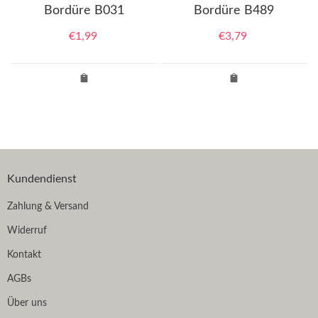
Bordüre B031
Bordüre B489
€
1,99
€
3,79
Kundendienst
Zahlung & Versand
Widerruf
Kontakt
AGBs
Über uns