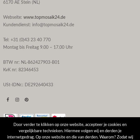
6170 AE Stein (NL)
Webseite:
www.topmosaik24.de
Kundendienst: info@topmosaik24.de
Tel: +31 (0)43 23 40 770
Montag bis Freitag 9.00 – 17.00 Uhr
BTW nr: NL-862427903-B01
KvK nr: 82346453
USt-IDNr.: DE292640433
Door verder te klikken op onze website, accepteer je cookies en
vergelijkbare technieken. Hiermee volgen wij en derden je
internetgedrag. Op onze website en die van derden. Waarom? Zodat wij