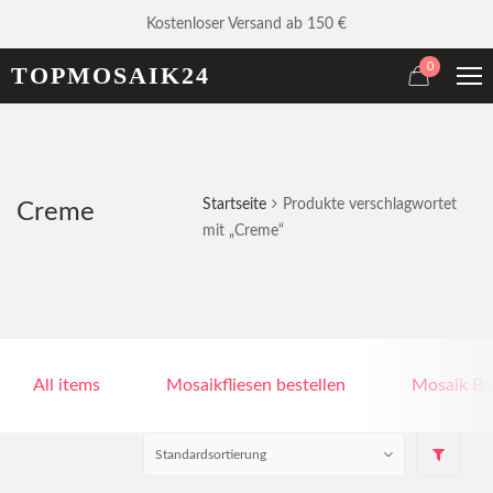
Kostenloser Versand ab 150 €
0
TOPMOSAIK24
Startseite
Produkte verschlagwortet
Creme
mit „Creme“
All items
Mosaikfliesen bestellen
Mosaik Bo