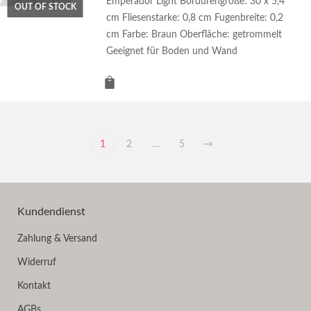
Emperador Light Bordürengröße: 30 x 5,4
OUT OF STOCK
cm Fliesenstarke: 0,8 cm Fugenbreite: 0,2
cm Farbe: Braun Oberfläche: getrommelt
Geeignet für Boden und Wand
1
2
…
5
→
Kundendienst
Zahlung & Versand
Widerruf
Kontakt
AGBs