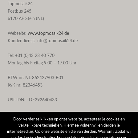
Topmosaik24
Postbus 245
6170 AE Stein (NL)
Webseite:
www.topmosaik24.de
Kundendienst: info@topmosaik24.de
Tel: +31 (0)43 23 40 770
Montag bis Freitag 9.00 – 17.00 Uhr
BTW nr: NL-862427903-B01
KvK nr: 82346453
USt-IDNr.: DE292640433
Door verder te klikken op onze website, accepteer je cookies en
vergelijkbare technieken. Hiermee volgen wij en derden je
internetgedrag. Op onze website en die van derden. Waarom? Zodat wij
en derden je advertenties kunnen laten zien die bij jouw interesses