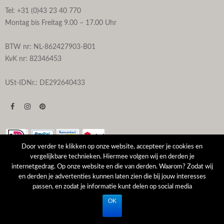
Tel: +31 (0)43 23 40 770
Montag bis Freitag 9.00 – 17.00 Uhr
BTW nr: NL-862427903-B01
KvK nr: 82346453
USt-IDNr.: DE292640433
Door verder te klikken op onze website, accepteer je cookies en
vergelijkbare technieken. Hiermee volgen wij en derden je
internetgedrag. Op onze website en die van derden. Waarom? Zodat wij
© Topmosaik24 - Website by
Remy Ameling.com
en derden je advertenties kunnen laten zien die bij jouw interesses
passen, en zodat je informatie kunt delen op social media
OK