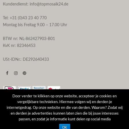
Kundendienst: info@topmosaik24.de
Tel: +31 (0)43 23 40 770
Montag bis Freitag 9.00 – 17.00 Uhr
BTW nr: NL-862427903-B01
KvK nr: 82346453
USt-IDNr.: DE292640433
Door verder te klikken op onze website, accepteer je cookies en
vergelijkbare technieken. Hiermee volgen wij en derden je
internetgedrag. Op onze website en die van derden. Waarom? Zodat wij
© Topmosaik24 - Website by
Remy Ameling.com
en derden je advertenties kunnen laten zien die bij jouw interesses
passen, en zodat je informatie kunt delen op social media
OK