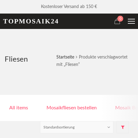
Kostenloser Versand ab 150 €
0
TOPMOSAIK24
Startseite
Produkte verschlagwortet
Fliesen
mit „Fliesen“
All items
Mosaikfliesen bestellen
Mosaik Bo