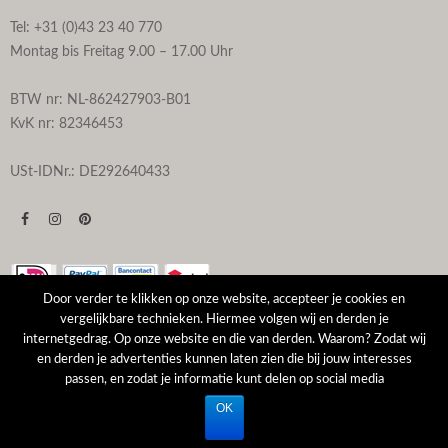
Tel: +31 (0)43 23 40 770
Montag bis Freitag 9.00 – 17.00 Uhr
BTW nr: NL-862427903-B01
KvK nr: 82346453
USt-IDNr.: DE292640433
Door verder te klikken op onze website, accepteer je cookies en
vergelijkbare technieken. Hiermee volgen wij en derden je
internetgedrag. Op onze website en die van derden. Waarom? Zodat wij
© Topmosaik24 - Website by
Remy Ameling.com
en derden je advertenties kunnen laten zien die bij jouw interesses
passen, en zodat je informatie kunt delen op social media
OK