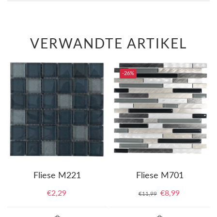
VERWANDTE ARTIKEL
-26%
Fliese M221
Fliese M701
€
2,29
€
8,99
€
11,99