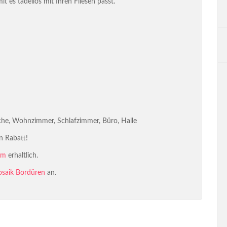
 es tadellos mit Ihren Fliesen passt.
he, Wohnzimmer, Schlafzimmer, Büro, Halle
n Rabatt!
cm
erhaltlich.
saik Bordüren
an.