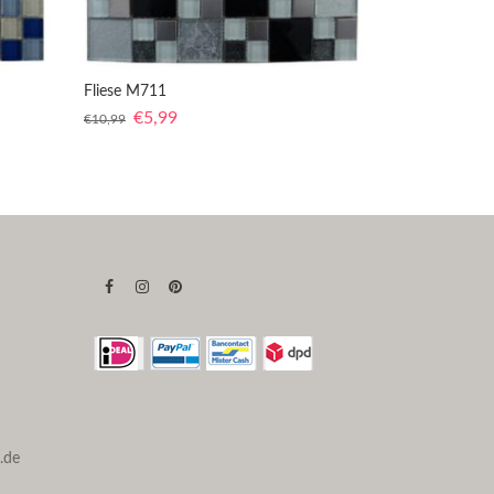
Fliese M711
€
5,99
€
10,99
.de