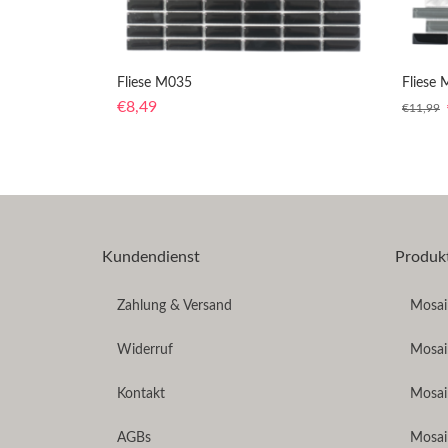
Fliese M035
Fliese
€
8,49
€
11,99
Kundendienst
Produk
Zahlung & Versand
Mosaik
Widerruf
Mosai
Kontakt
Mosai
AGBs
Mosai