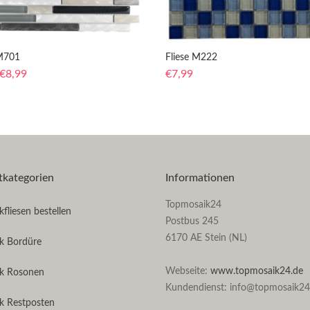
 M701
Fliese M222
€
8,99
€
7,99
tkategorien
Informationen
Topmosaik24
fliesen bestellen
Postbus 245
6170 AE Stein (NL)
k Bordüre
Webseite:
www.topmosaik24.de
k Rosonen
Kundendienst: info@topmosaik24
k Restposten