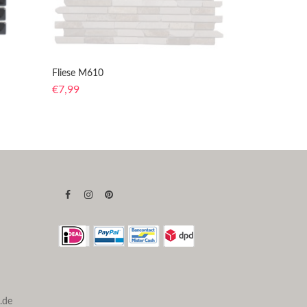
Fliese M610
€
7,99
.de