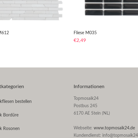
 M612
Fliese M035
€
2,49
tkategorien
Informationen
Topmosaik24
fliesen bestellen
Postbus 245
6170 AE Stein (NL)
k Bordüre
Webseite:
www.topmosaik24.de
k Rosonen
Kundendienst: info@topmosaik24