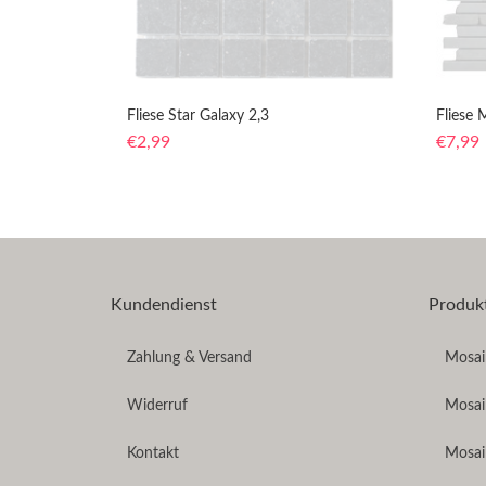
Fliese Star Galaxy 2,3
Fliese
€
2,99
€
7,99
Kundendienst
Produk
Zahlung & Versand
Mosaik
Widerruf
Mosai
Kontakt
Mosai