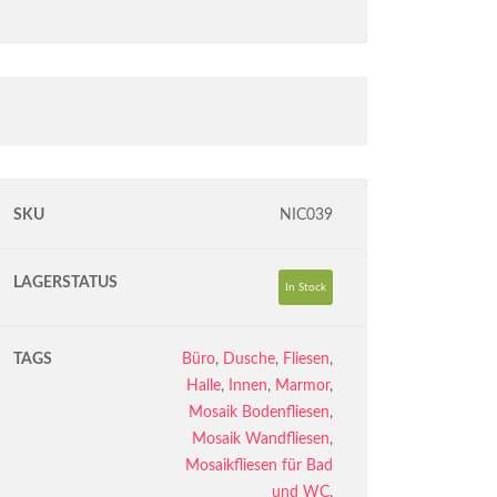
SKU
NIC039
LAGERSTATUS
In Stock
TAGS
Büro
,
Dusche
,
Fliesen
,
Halle
,
Innen
,
Marmor
,
Mosaik Bodenfliesen
,
Mosaik Wandfliesen
,
Mosaikfliesen für Bad
und WC
,