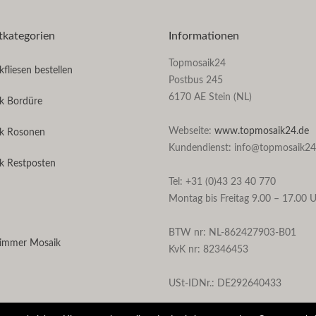
tkategorien
Informationen
Topmosaik24
fliesen bestellen
Postbus 245
6170 AE Stein (NL)
k Bordüre
Webseite:
www.topmosaik24.de
k Rosonen
Kundendienst: info@topmosaik24
k Restposten
Tel: +31 (0)43 23 40 770
Montag bis Freitag 9.00 – 17.00 
BTW nr: NL-862427903-B01
immer Mosaik
KvK nr: 82346453
USt-IDNr.: DE292640433