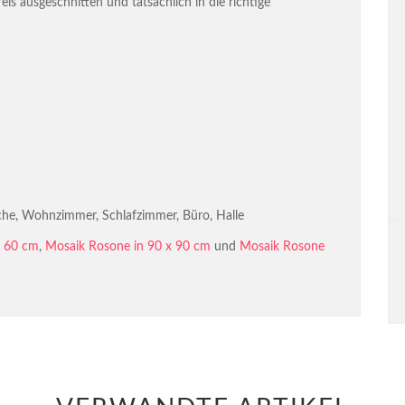
eis ausgeschnitten und tatsächlich in die richtige
he, Wohnzimmer, Schlafzimmer, Büro, Halle
x 60 cm
,
Mosaik Rosone in 90 x 90 cm
und
Mosaik Rosone