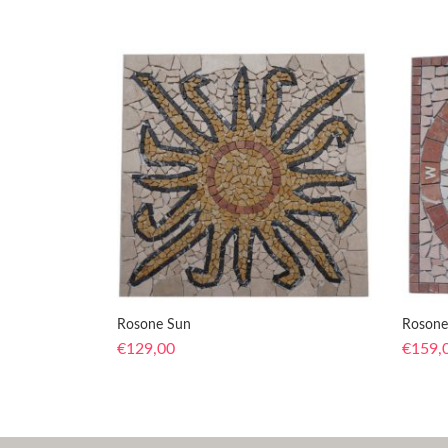
Rosone Sun
Rosone
€
129,00
€
159,