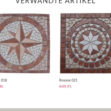
VERWANDTE ARTIKEL
 018
Rosone 021
00
€
49,95