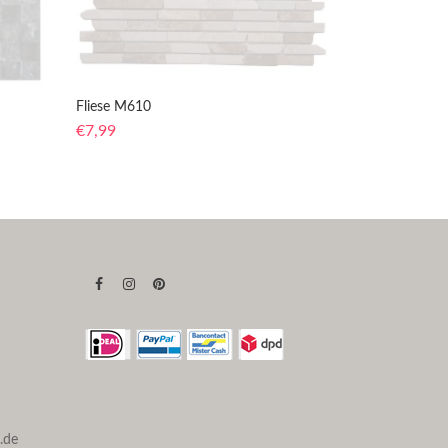
Fliese M610
€
7,99
.de