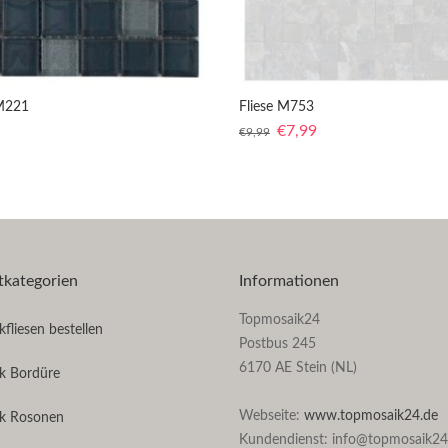
 M221
Fliese M753
€
7,99
€
9,99
tkategorien
Informationen
Topmosaik24
fliesen bestellen
Postbus 245
6170 AE Stein (NL)
k Bordüre
Webseite:
www.topmosaik24.de
k Rosonen
Kundendienst: info@topmosaik24