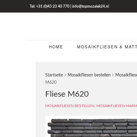
Tel: +31 (0)43 23 40 770 | info@topmozaiek24.nl
HOME
MOSAIKFLIESEN & MAT
Startseite
Mosaikfliesen bestellen
Mosaikflie
M620
Fliese M620
,
MOSAIKFLIESEN BESTELLEN
MOSAIKFLIESEN MAR